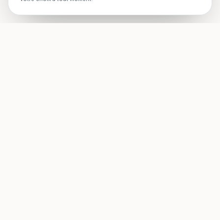
STAFF Piscines — Accueil
Experts en rénovation, entretien, installations et construction
de piscines pour créer et maintenir votre espace aquatique
idéal. Pisciniste à Saint-Cyr-sur-Mer et ses environs.
06 02 66 97 59
steph.tillet@gmail.com
Saint-Cyr-sur-Mer
et environs ·
Du lundi au vendredi, 8h–
18h
NOS SERVICES
MAISON
Rénovation de piscine
Qui sommes-nous
Installations piscine
Réalisations