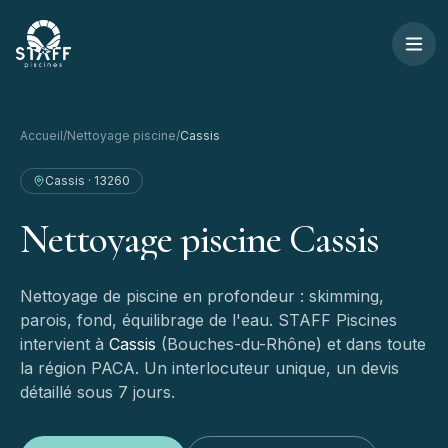
Aller au contenu
STAFF Piscines — Accueil
Accueil
/
Nettoyage piscine
/
Cassis
Cassis
·
13260
Nettoyage
piscine
Cassis
Nettoyage de piscine en profondeur : skimming,
parois, fond, équilibrage de l'eau.
STAFF Piscines
intervient à
Cassis
(
Bouches-du-Rhône
) et dans toute
la région PACA. Un interlocuteur unique, un devis
détaillé sous 7 jours.