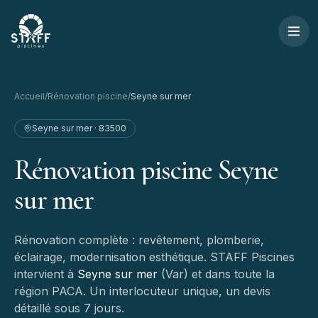
Aller au contenu
STAFF Piscines — Accueil
Accueil
/
Rénovation piscine
/
Seyne sur mer
Seyne sur mer
·
83500
Rénovation
piscine
Seyne
sur
mer
Rénovation complète : revêtement, plomberie,
éclairage, modernisation esthétique.
STAFF Piscines
intervient à
Seyne sur mer
(
Var
) et dans toute la
région PACA. Un interlocuteur unique, un devis
détaillé sous 7 jours.