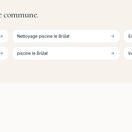
tre commune.
Nettoyage piscine
le Brûlat
E
piscine
le Brûlat
In