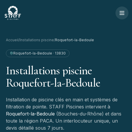
Aller au contenu
STAFF Piscines — Accueil
Accueil
/
Installations piscine
/
Roquefort-la-Bedoule
Roquefort-la-Bedoule
·
13830
Installations
piscine
Roquefort-la-Bedoule
Installation de piscine clés en main et systèmes de
filtration de pointe.
STAFF Piscines intervient à
Roquefort-la-Bedoule
(
Bouches-du-Rhône
) et dans
toute la région PACA. Un interlocuteur unique, un
devis détaillé sous 7 jours.