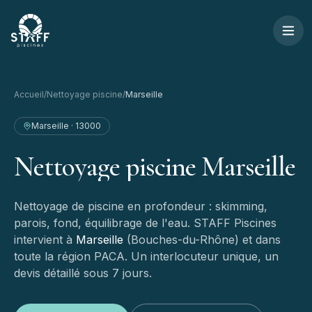
Aller au contenu
STAFF Piscines — Accueil
Accueil
/
Nettoyage piscine
/
Marseille
Marseille
·
13000
Nettoyage
piscine
Marseille
Nettoyage de piscine en profondeur : skimming,
parois, fond, équilibrage de l'eau.
STAFF Piscines
intervient à
Marseille
(
Bouches-du-Rhône
) et dans
toute la région PACA. Un interlocuteur unique, un
devis détaillé sous 7 jours.