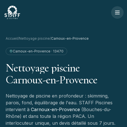
Aller au contenu
STAFF Piscines — Accueil
Accueil
/
Nettoyage piscine
/
Carnoux-en-Provence
Carnoux-en-Provence
·
13470
Nettoyage
piscine
Carnoux-en-Provence
Nettoyage de piscine en profondeur : skimming,
parois, fond, équilibrage de l'eau.
STAFF Piscines
intervient à
Carnoux-en-Provence
(
Bouches-du-
Rhône
) et dans toute la région PACA. Un
interlocuteur unique, un devis détaillé sous 7 jours.