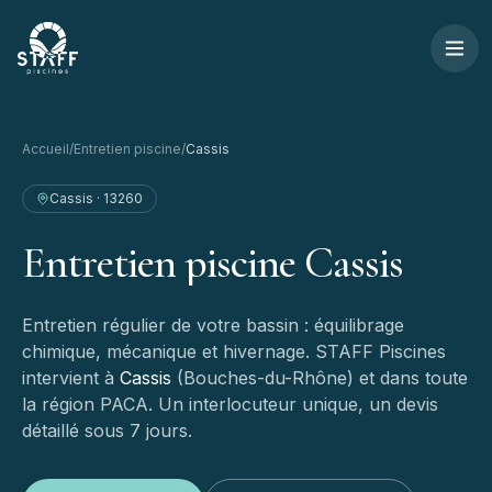
Aller au contenu
STAFF Piscines — Accueil
Accueil
/
Entretien piscine
/
Cassis
Cassis
·
13260
Entretien
piscine
Cassis
Entretien régulier de votre bassin : équilibrage
chimique, mécanique et hivernage.
STAFF Piscines
intervient à
Cassis
(
Bouches-du-Rhône
) et dans toute
la région PACA. Un interlocuteur unique, un devis
détaillé sous 7 jours.