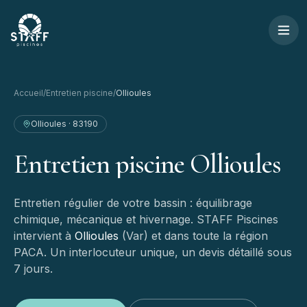
Aller au contenu
STAFF Piscines — Accueil
Accueil
/
Entretien piscine
/
Ollioules
Ollioules
·
83190
Entretien
piscine
Ollioules
Entretien régulier de votre bassin : équilibrage
chimique, mécanique et hivernage.
STAFF Piscines
intervient à
Ollioules
(
Var
) et dans toute la région
PACA. Un interlocuteur unique, un devis détaillé sous
7 jours.