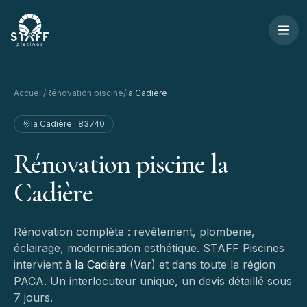
Aller au contenu
STAFF Piscines — Accueil
Accueil
/
Rénovation piscine
/
la Cadière
la Cadière
·
83740
Rénovation
piscine
la
Cadière
Rénovation complète : revêtement, plomberie,
éclairage, modernisation esthétique.
STAFF Piscines
intervient à
la Cadière
(
Var
) et dans toute la région
PACA. Un interlocuteur unique, un devis détaillé sous
7 jours.