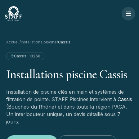
Aller au contenu
STAFF Piscines — Accueil
Accueil
/
Installations piscine
/
Cassis
Cassis
·
13260
Installations
piscine
Cassis
Installation de piscine clés en main et systèmes de
filtration de pointe.
STAFF Piscines intervient à
Cassis
(
Bouches-du-Rhône
) et dans toute la région PACA.
Un interlocuteur unique, un devis détaillé sous 7
jours.