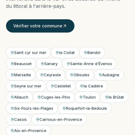
du littoral à l'arrière-pays.
Vérifier votre commune
Saint cyr sur mer
la Ciotat
Bandol
Beausset
Sanary
Sainte-Anne d'Évenos
Marseille
Ceyreste
Ollioules
Aubagne
Seyne sur mer
Castellet
la Cadière
Allauch
Cuges-les-Pins
Toulon
le Brûlat
Six-Fours-les-Plages
Roquefort-la-Bedoule
Cassis
Carnoux-en-Provence
Aix-en-Provence