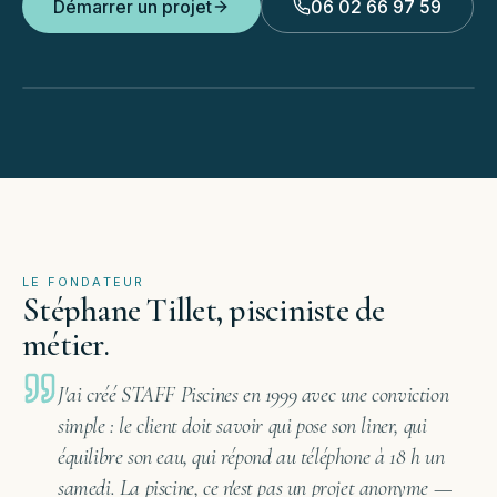
Démarrer un projet
06 02 66 97 59
Une équipe, un savoir-faire,
une signature.
LE FONDATEUR
Stéphane
Tillet,
pisciniste
de
métier.
J'ai créé STAFF Piscines en
1999
avec une conviction
simple : le client doit savoir qui pose son liner, qui
équilibre son eau, qui répond au téléphone à 18 h un
samedi. La piscine, ce n'est pas un projet anonyme —