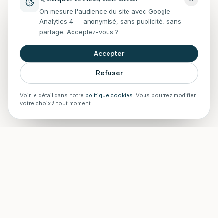
On mesure l'audience du site avec Google
Analytics 4 — anonymisé, sans publicité, sans
partage. Acceptez-vous ?
Accepter
Refuser
Voir le détail dans notre
politique cookies
. Vous pourrez modifier
votre choix à tout moment.
STAFF Piscines — Accueil
Experts en rénovation, entretien, installations et construction
de piscines pour créer et maintenir votre espace aquatique
idéal. Pisciniste à Saint-Cyr-sur-Mer et ses environs.
06 02 66 97 59