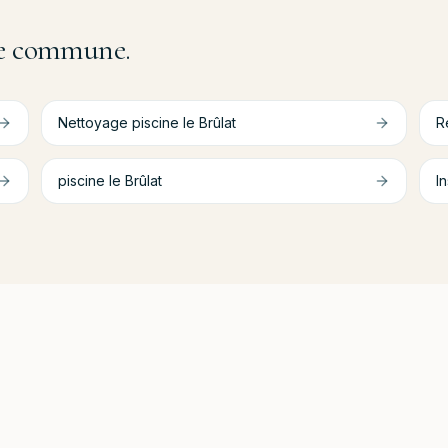
tre commune.
Nettoyage piscine
le Brûlat
R
piscine
le Brûlat
In