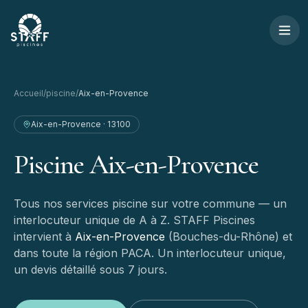
Aller au contenu
STAFF Piscines — Accueil
Accueil
/
piscine
/
Aix-en-Provence
Aix-en-Provence
·
13100
Piscine
Aix-en-Provence
Tous nos services piscine sur votre commune — un
interlocuteur unique de A à Z.
STAFF Piscines
intervient à
Aix-en-Provence
(
Bouches-du-Rhône
) et
dans toute la région PACA. Un interlocuteur unique,
un devis détaillé sous 7 jours.