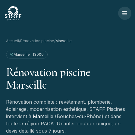
Aller au contenu
STAFF Piscines — Accueil
Accueil
/
Rénovation piscine
/
Marseille
Marseille
·
13000
Rénovation
piscine
Marseille
Rénovation complète : revêtement, plomberie,
éclairage, modernisation esthétique.
STAFF Piscines
intervient à
Marseille
(
Bouches-du-Rhône
) et dans
toute la région PACA. Un interlocuteur unique, un
devis détaillé sous 7 jours.