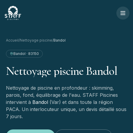
Aller au contenu
STAFF Piscines — Accueil
Accueil
/
Nettoyage piscine
/
Bandol
Bandol
·
83150
Nettoyage
piscine
Bandol
Nettoyage de piscine en profondeur : skimming,
parois, fond, équilibrage de l'eau.
STAFF Piscines
intervient à
Bandol
(
Var
) et dans toute la région
PACA. Un interlocuteur unique, un devis détaillé sous
7 jours.