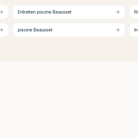
Entretien piscine
Beausset
R
piscine
Beausset
In