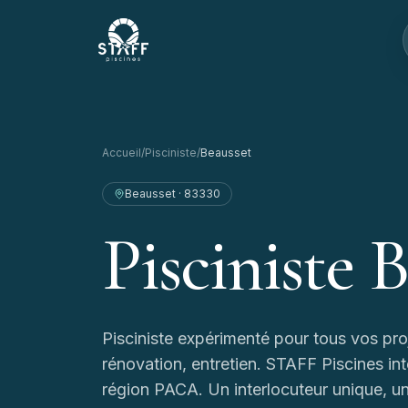
Aller au contenu
STAFF Piscines — Accueil
Accueil
/
Pisciniste
/
Beausset
Beausset
·
83330
Pisciniste
B
Pisciniste expérimenté pour tous vos pr
rénovation, entretien.
STAFF Piscines int
région PACA. Un interlocuteur unique, un 