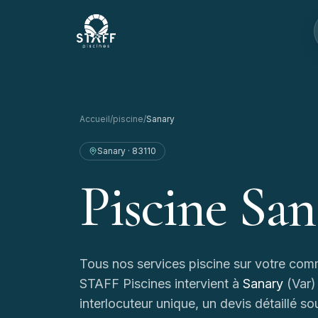
Aller au contenu
STAFF Piscines — Accueil
Accueil
/
piscine
/
Sanary
Sanary
·
83110
Piscine
San
Tous nos services piscine sur votre com
STAFF Piscines intervient à
Sanary
(
Var
)
interlocuteur unique, un devis détaillé so